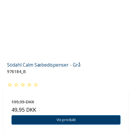
Södahl Calm Sæbedispenser - Grå
976184_B
199,95 DKK
49,95 DKK
Vis produkt