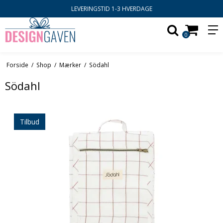
LEVERINGSTID 1-3 HVERDAGE
0
Forside
/
Shop
/
Mærker
/
Södahl
Södahl
Tilbud