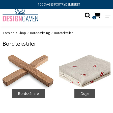
100 DAGES FORTRYDELSESRET
0
Forside
/
Shop
/
Borddækning
/
Bordtekstiler
Bordtekstiler
Bordskånere
Duge