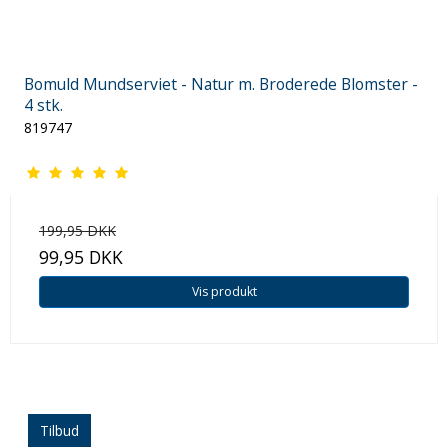
Bomuld Mundserviet - Natur m. Broderede Blomster -
4 stk.
819747
199,95 DKK
99,95 DKK
Vis produkt
Tilbud