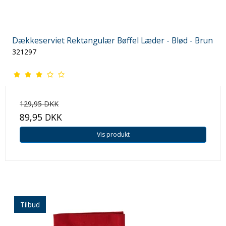
Dækkeserviet Rektangulær Bøffel Læder - Blød - Brun
321297
129,95 DKK
89,95 DKK
Vis produkt
Tilbud