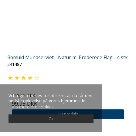
Bomuld Mundserviet - Natur m. Broderede Flag - 4 stk.
341487
199,95 DKK
Vi bruger cookies for at sikre, at du får den
bedste oplevelse på vores hjemmeside.
99,95 DKK
Læs mere om cookies
Vis produkt
Ok