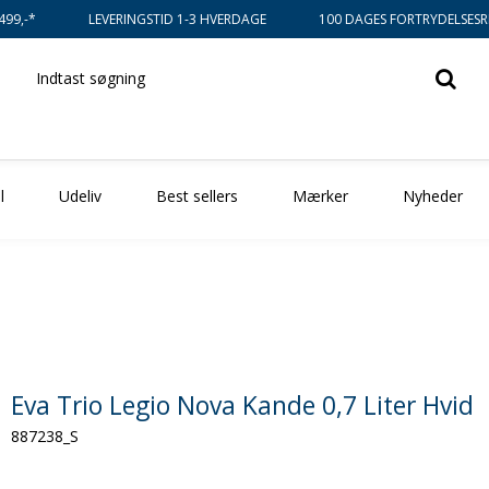
499,-*
LEVERINGSTID 1-3 HVERDAGE
100 DAGES FORTRYDELSESR
l
Udeliv
Best sellers
Mærker
Nyheder
Eva Trio Legio Nova Kande 0,7 Liter Hvid
887238_S