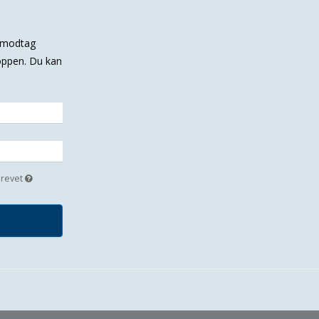
g modtag
hoppen. Du kan
brevet