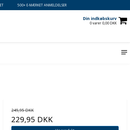
ET
500+ E-MÆRKET ANMELDELSER
Din indkøbskurv
0 varer 0,00 DKK
249,95 DKK
229,95 DKK