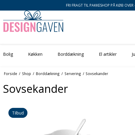
FRI FRAGT TIL PAKKESHOP PÅ KØB OVER 
Bolig
Køkken
Borddækning
El artikler
Ju
Forside
/
Shop
/
Borddækning
/
Servering
/
Sovsekander
Sovsekander
Tilbud