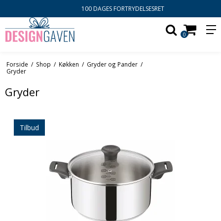
100 DAGES FORTRYDELSESRET
0
Forside
/
Shop
/
Køkken
/
Gryder og Pander
/
Gryder
Gryder
Tilbud