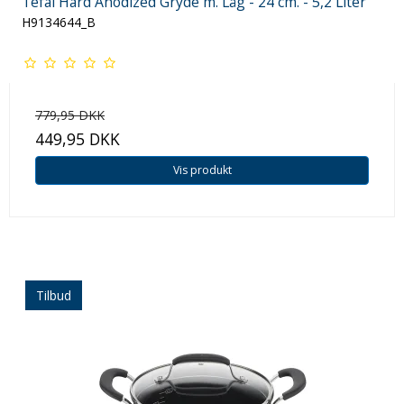
Tefal Hard Anodized Gryde m. Låg - 24 cm. - 5,2 Liter
H9134644_B
779,95 DKK
449,95 DKK
Vis produkt
Tilbud