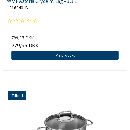
WMF Astoria Gryde m. Låg - 3,3 L
1216040_B
799,95 DKK
279,95 DKK
Vis produkt
Tilbud