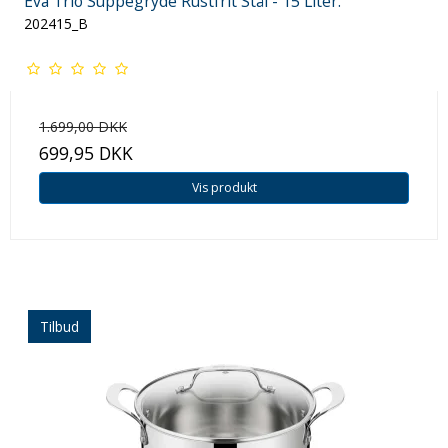
Eva Trio Suppegryde Rustfrit Stål - 15 Liter.
202415_B
1.699,00 DKK
699,95 DKK
Vis produkt
Tilbud