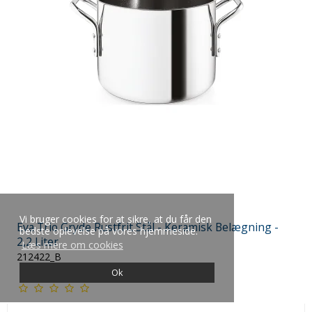
Vi bruger cookies for at sikre, at du får den
Eva Trio Gryde Rustfrit Stål - Keramisk Belægning -
bedste oplevelse på vores hjemmeside.
2,2 Liter
Læs mere om cookies
212422_B
Ok