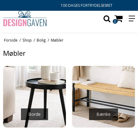
100 DAGES FORTRYDELSESRET
0
Forside
/
Shop
/
Bolig
/
Møbler
Møbler
Borde
Bænke