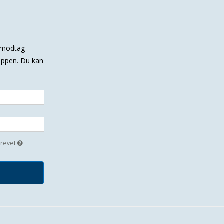
g modtag
hoppen. Du kan
brevet