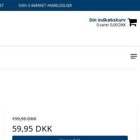
ET
500+ E-MÆRKET ANMELDELSER
Din indkøbskurv
0 varer 0,00 DKK
199,95 DKK
59,95 DKK