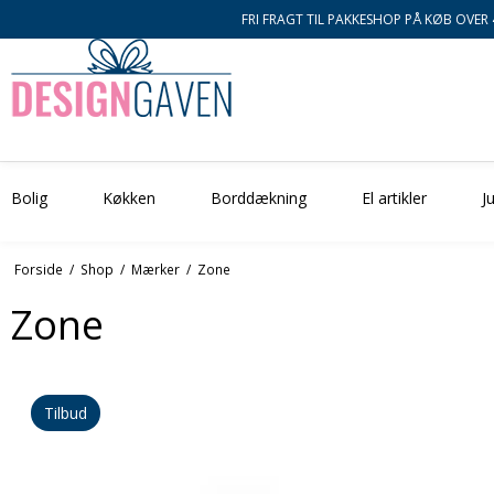
FRI FRAGT TIL PAKKESHOP PÅ KØB OVER 
Bolig
Køkken
Borddækning
El artikler
Ju
Forside
/
Shop
/
Mærker
/
Zone
Zone
Tilbud