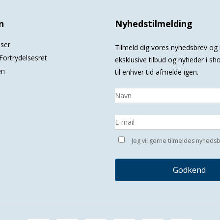
n
Nyhedstilmelding
lser
Tilmeld dig vores nyhedsbrev o
Fortrydelsesret
eksklusive tilbud og nyheder i s
en
til enhver tid afmelde igen.
Jeg vil gerne tilmeldes nyheds
Godkend