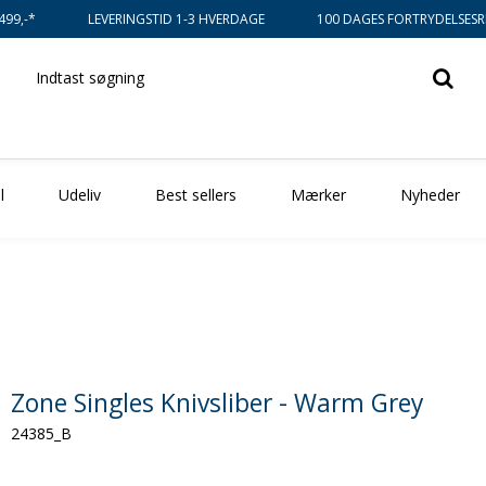
499,-*
LEVERINGSTID 1-3 HVERDAGE
100 DAGES FORTRYDELSESR
l
Udeliv
Best sellers
Mærker
Nyheder
Zone Singles Knivsliber - Warm Grey
24385_B