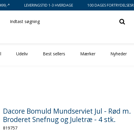
499,-*
LEVERINGSTID 1-3 HVERDAGE
100 DAGES FORTRYDELSESR
l
Udeliv
Best sellers
Mærker
Nyheder
Dacore Bomuld Mundserviet Jul - Rød m.
Broderet Snefnug og Juletræ - 4 stk.
819757