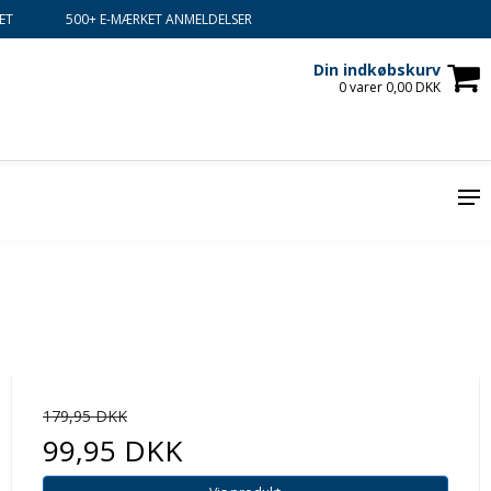
ET
500+ E-MÆRKET ANMELDELSER
Din indkøbskurv
0 varer 0,00 DKK
179,95 DKK
99,95 DKK