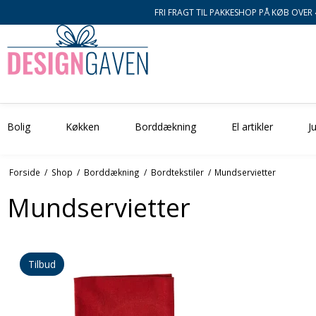
FRI FRAGT TIL PAKKESHOP PÅ KØB OVER 
Bolig
Køkken
Borddækning
El artikler
Ju
Forside
/
Shop
/
Borddækning
/
Bordtekstiler
/
Mundservietter
Mundservietter
Tilbud