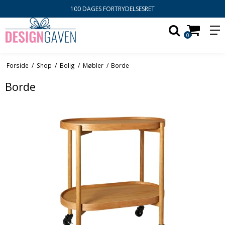
100 DAGES FORTRYDELSESRET
0
Forside
/
Shop
/
Bolig
/
Møbler
/
Borde
Borde