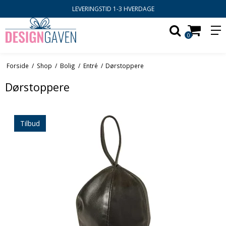
LEVERINGSTID 1-3 HVERDAGE
0
Forside
/
Shop
/
Bolig
/
Entré
/
Dørstoppere
Dørstoppere
Tilbud