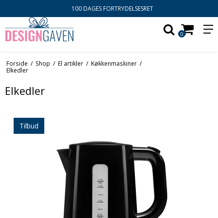
100 DAGES FORTRYDELSESRET
0
Forside
/
Shop
/
El artikler
/
Køkkenmaskiner
/
Elkedler
Elkedler
Tilbud