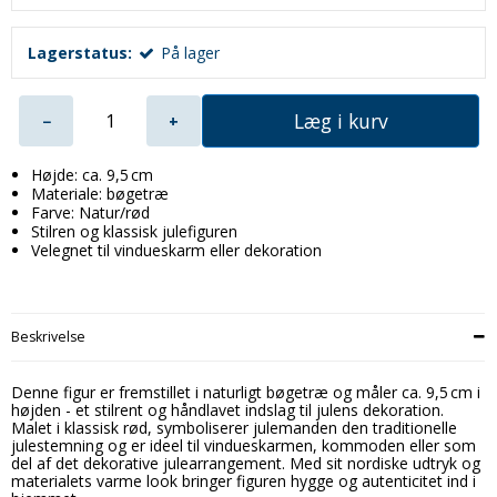
Lagerstatus:
På lager
Læg i kurv
−
+
Højde: ca. 9,5 cm
Materiale: bøgetræ
Farve: Natur/rød
Stilren og klassisk julefiguren
Velegnet til vindueskarm eller dekoration
Beskrivelse
Denne figur er fremstillet i naturligt bøgetræ og måler ca. 9,5 cm i
højden - et stilrent og håndlavet indslag til julens dekoration.
Malet i klassisk rød, symboliserer julemanden den traditionelle
julestemning og er ideel til vindueskarmen, kommoden eller som
del af det dekorative julearrangement. Med sit nordiske udtryk og
materialets varme look bringer figuren hygge og autenticitet ind i