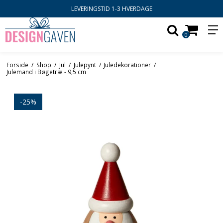
 1-3 HVERDAGE
100 DAGES FO
0
Forside
/
Shop
/
Jul
/
Julepynt
/
Juledekorationer
/
Julemand i Bøgetræ - 9,5 cm
-25%