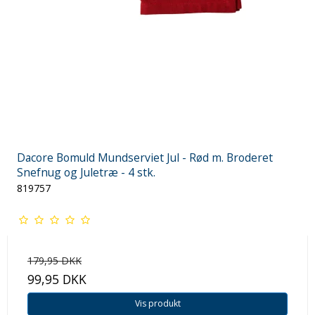
Dacore Bomuld Mundserviet Jul - Rød m. Broderet
Snefnug og Juletræ - 4 stk.
819757
179,95 DKK
99,95 DKK
Vis produkt